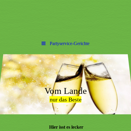
Partyservice-Gerichte
Vom Lande
nur das Beste
Hier
isst
es lecker